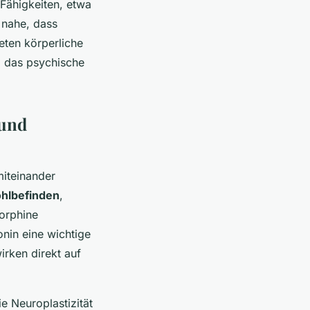
Fähigkeiten, etwa
 nahe, dass
eten körperliche
m das psychische
 und
iteinander
hlbefinden
,
orphine
onin eine wichtige
irken direkt auf
e Neuroplastizität