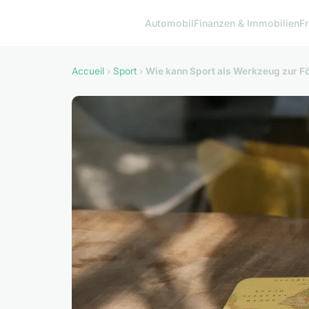
Automobil
Finanzen & Immobilien
F
Accueil
›
Sport
›
Wie kann Sport als Werkzeug zur 