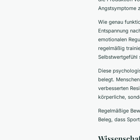
Angstsymptome zu
Wie genau funkti
Entspannung nach 
emotionalen Regul
regelmäßig traini
Selbstwertgefühl s
Diese psychologis
belegt. Menschen
verbesserten Resi
körperliche, sond
Regelmäßige Bewe
Beleg, dass Spor
Wissenscha