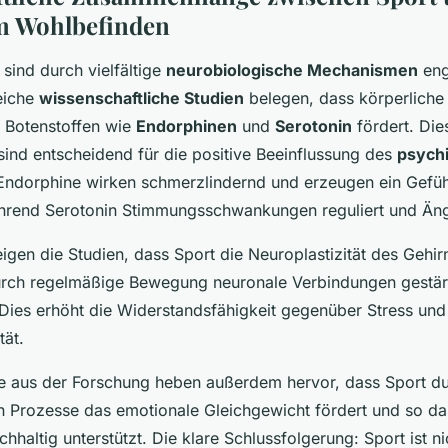
m Wohlbefinden
sind durch vielfältige
neurobiologische Mechanismen
eng
eiche
wissenschaftliche Studien
belegen, dass körperliche A
 Botenstoffen wie
Endorphinen
und
Serotonin
fördert. Die
sind entscheidend für die positive Beeinflussung des
psych
 Endorphine wirken schmerzlindernd und erzeugen ein Gefüh
ährend Serotonin Stimmungsschwankungen reguliert und Ängs
igen die Studien, dass Sport die Neuroplastizität des Gehirn
urch regelmäßige Bewegung neuronale Verbindungen gestär
Dies erhöht die Widerstandsfähigkeit gegenüber Stress und
tät.
e aus der Forschung heben außerdem hervor, dass Sport du
n Prozesse das emotionale Gleichgewicht fördert und so d
hhaltig unterstützt. Die klare Schlussfolgerung: Sport ist ni