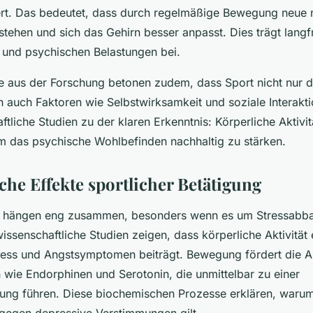
ert. Das bedeutet, dass durch regelmäßige Bewegung neue 
tehen und sich das Gehirn besser anpasst. Dies trägt langfri
 und psychischen Belastungen bei.
e aus der Forschung betonen zudem, dass Sport nicht nur d
rn auch Faktoren wie Selbstwirksamkeit und soziale Interakti
tliche Studien zu der klaren Erkenntnis: Körperliche Aktivitä
m das psychische Wohlbefinden nachhaltig zu stärken.
che Effekte sportlicher Betätigung
e hängen eng zusammen, besonders wenn es um Stressabba
issenschaftliche Studien zeigen, dass körperliche Aktivität 
ress und Angstsymptomen beiträgt. Bewegung fördert die 
 wie Endorphinen und Serotonin, die unmittelbar zu einer
ung führen. Diese biochemischen Prozesse erklären, warum 
l gegen depressive Verstimmungen gilt.