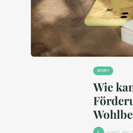
SPORT
Wie kan
Förder
Wohlbe
L
Logan
11. Mai 