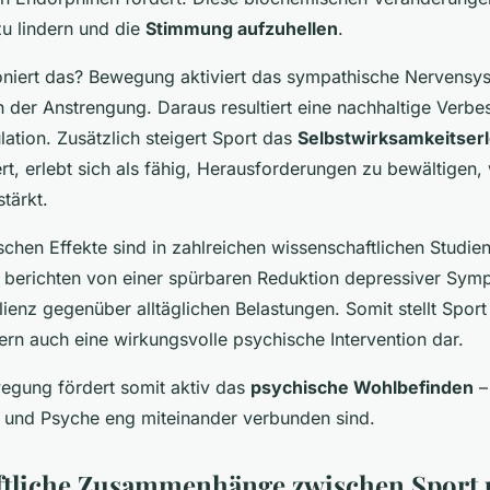
 lindern und die
Stimmung aufzuhellen
.
oniert das? Bewegung aktiviert das sympathische Nervensys
der Anstrengung. Daraus resultiert eine nachhaltige Verbe
ation. Zusätzlich steigert Sport das
Selbstwirksamkeitser
ert, erlebt sich als fähig, Herausforderungen zu bewältigen,
tärkt.
chen Effekte sind in zahlreichen wissenschaftlichen Studien
 berichten von einer spürbaren Reduktion depressiver Sym
lienz gegenüber alltäglichen Belastungen. Somit stellt Sport 
ern auch eine wirkungsvolle psychische Intervention dar.
gung fördert somit aktiv das
psychische Wohlbefinden
–
t und Psyche eng miteinander verbunden sind.
ftliche Zusammenhänge zwischen Sport