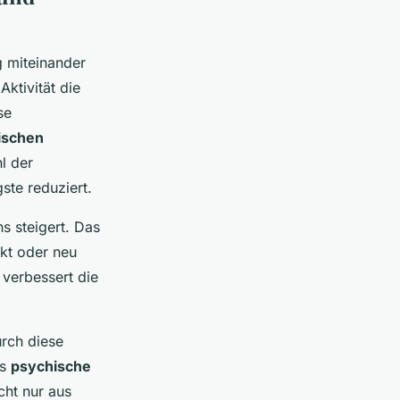
 miteinander
ktivität die
se
ischen
l der
te reduziert.
s steigert. Das
kt oder neu
 verbessert die
rch diese
as
psychische
cht nur aus