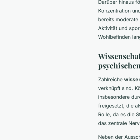
Darüber hinaus fö
Konzentration und
bereits moderate 
Aktivität und spo
Wohlbefinden lang
Wissenscha
psychische
Zahlreiche
wissen
verknüpft sind. K
insbesondere dur
freigesetzt, die a
Rolle, da es die S
das zentrale Ner
Neben der Ausschü