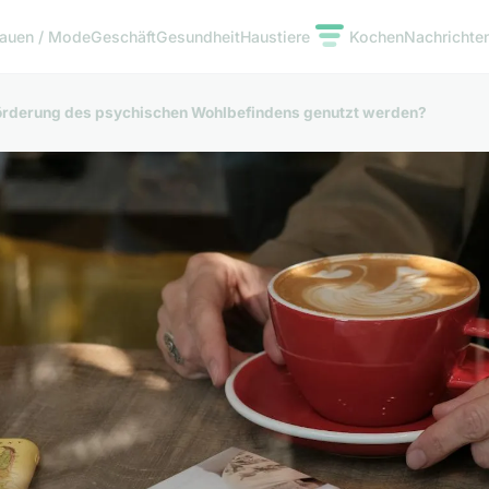
rauen / Mode
Geschäft
Gesundheit
Haustiere
Kochen
Nachrichte
Förderung des psychischen Wohlbefindens genutzt werden?