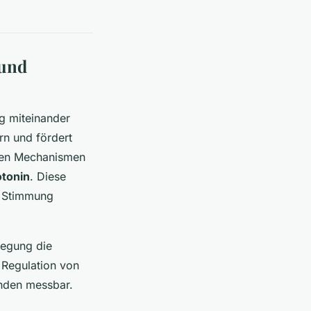
 und
g miteinander
rn und fördert
chen Mechanismen
otonin
. Diese
e Stimmung
wegung die
 Regulation von
inden messbar.