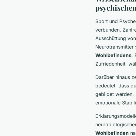
psychische
Sport und Psyche 
verbunden. Zahlr
Ausschüttung von
Neurotransmitter 
Wohlbefindens
.
Zufriedenheit, w
Darüber hinaus ze
bedeutet, dass d
gebildet werden. 
emotionale Stabili
Erklärungsmodell
neurobiologische
Wohlbefinden
nac