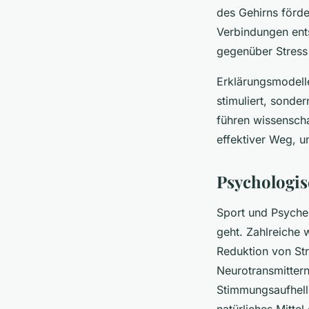
des Gehirns förd
Verbindungen ents
gegenüber Stress
Erklärungsmodell
stimuliert, sonde
führen wissenschaf
effektiver Weg, u
Psychologis
Sport und Psych
geht. Zahlreiche w
Reduktion von St
Neurotransmittern
Stimmungsaufhell
natürliches Mitte