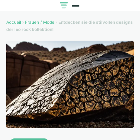
Accueil
›
Frauen / Mode
›
Entdecken sie die stilvollen designs
der leo rock kollektion!